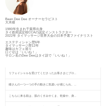
Baan Dee Dee オーナーセラピスト
大木瞳
1980年生まれ千葉県出身
タイ政府認定校CCAの認定インストラクター
2022年 タイマッサージ世界大会の日本予選ファイナリスト
エステティシャン歴6年
タイマッサージ歴12年
趣味はカフェ巡り
口ぐせは「いいね！」
サロン名のDee Deeはタイ語で「いいね！」
リフェイシャルを受けてくださったお客さまにブロ...
瞳さんの一つ一つの手の動きに気遣いが感じられ、...
こちらに来る前は、肌のくすみやくま、乾燥や、身...